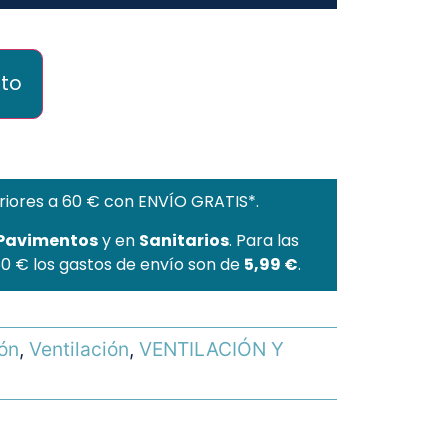
ito
riores a 60 € con ENVÍO GRATIS*.
 Pavimentos
y en
Sanitarios
. Para las
60 € los gastos de envío son de
5,99 €
.
ión
,
Ventilación
,
VENTILACIÓN Y