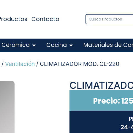
Productos
Contacto
Cerámica
Cocina
Materiales de Co
/
Ventilación
/ CLIMATIZADOR MOD. CL-220
CLIMATIZADO
Precio:
12
P
24-4