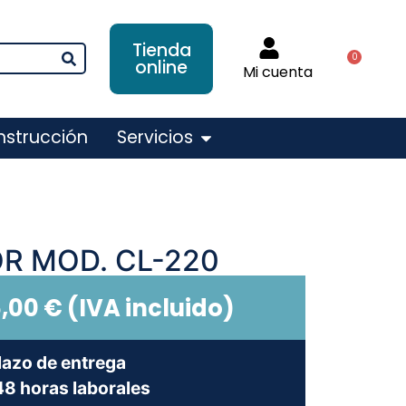
Tienda
0
online
Mi cuenta
nstrucción
Servicios
R MOD. CL-220
5,00
€
(IVA incluido)
lazo de entrega
8 horas laborales