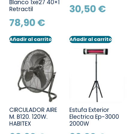
Blanco 1xe27 40×1
30,50
€
Retractil
78,90
€
Añadir al carrito
Añadir al carrito
CIRCULADOR AIRE
Estufa Exterior
M. B120. 120W.
Electrica Ep-3000
HABITEX
2000W