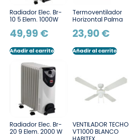
Radiador Elec. Br-
Termoventilador
10 5 Elem. 1000W
Horizontal Palma
49,99
€
23,90
€
Añadir al carrito
Añadir al carrito
Radiador Elec. Br-
VENTILADOR TECHO
20 9 Elem. 2000 W
VT1000 BLANCO
HABITEX