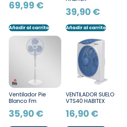
69,99
€
39,90
€
Añadir al carrito
Añadir al carrito
Ventilador Pie
VENTILADOR SUELO
Blanco Fm
VTS40 HABITEX
35,90
€
16,90
€