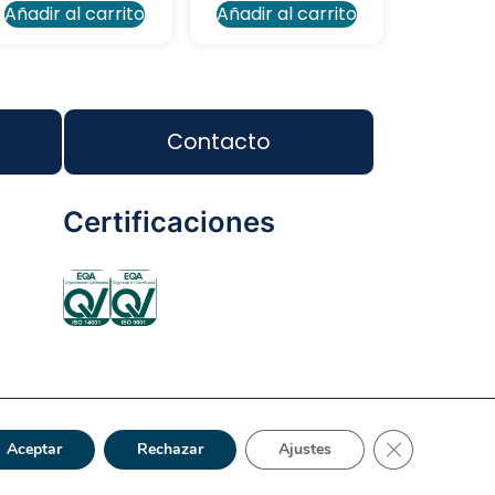
Añadir al carrito
Añadir al carrito
Contacto
Certificaciones
ca de Privacidad
Reciclaje
Tienda Online
Cerrar el bann
Aceptar
Rechazar
Ajustes
s