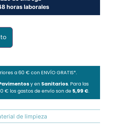
8 horas laborales
ito
riores a 60 € con ENVÍO GRATIS*.
 Pavimentos
y en
Sanitarios
. Para las
60 € los gastos de envío son de
5,99 €
.
terial de limpieza