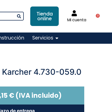
Tienda
0
online
Mi cuenta
nstrucción
Servicios
a Karcher 4.730-059.0
,15
€
(IVA incluido)
lazo de entrega