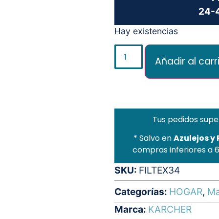
24-4
Hay existencias
Añadir al carr
Tus pedidos supe
* Salvo en
Azulejos y
compras inferiores a 
SKU:
FILTEX34
Categorías:
HOGAR
,
Ma
Marca:
KARCHER