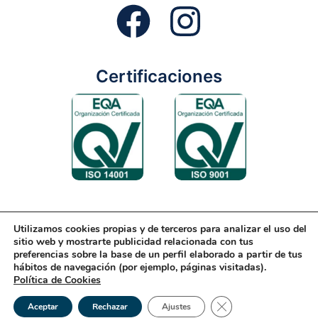
Certificaciones
Utilizamos cookies propias y de terceros para analizar el uso del
Aviso Legal
Condiciones Generales
Diseño Web
sitio web y mostrarte publicidad relacionada con tus
preferencias sobre la base de un perfil elaborado a partir de tus
Política de Cookies
Política de Gestión
hábitos de navegación (por ejemplo, páginas visitadas).
Política de Cookies
Política de Privacidad
Reciclaje
Tienda Online
Cerrar el banner de 
© 2026 Rondón | Todos los derechos reservados
Aceptar
Rechazar
Ajustes