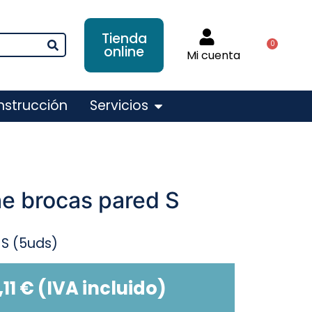
Tienda
0
online
Mi cuenta
nstrucción
Servicios
he brocas pared S
 S (5uds)
,11
€
(IVA incluido)