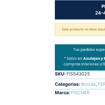
P
24-4
Este producto no tiene stock
Tus pedidos supe
* Salvo en
Azulejos y
compras inferiores a 
SKU:
FIS543025
Categorías:
Brocas
,
FE
Marca:
FISCHER