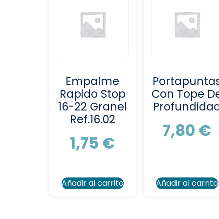
Empalme
Portapunta
Rapido Stop
Con Tope D
16-22 Granel
Profundida
Ref.16.02
7,80
€
1,75
€
Añadir al carrito
Añadir al carrito