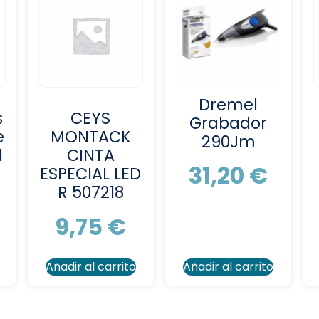
Dremel
s
CEYS
Grabador
e
MONTACK
290Jm
d
CINTA
31,20
€
ESPECIAL LED
R 507218
9,75
€
Añadir al carrito
Añadir al carrito