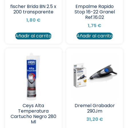
fischer Brida BN 2.5 x
Empalme Rapido
200 transparente
Stop 16-22 Granel
Ref.16.02
1,80
€
1,75
€
Añadir al carrito
Añadir al carrito
Ceys Alta
Dremel Grabador
Temperatura
290Jm
Cartucho Negro 280
31,20
€
Ml