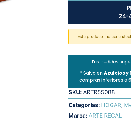
P
24-4
Este producto no tiene stock
Tus pedidos supe
* Salvo en
Azulejos y
compras inferiores a 
SKU:
ARTR55088
Categorías:
HOGAR
,
Me
Marca:
ARTE REGAL