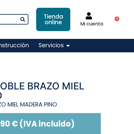
Tienda
0
online
Mi cuenta
nstrucción
Servicios
OBLE BRAZO MIEL
O
O MIEL MADERA PINO
,90
€
(IVA incluido)