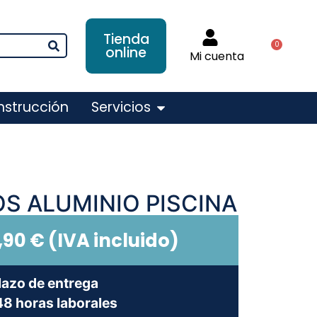
Tienda
0
online
Mi cuenta
nstrucción
Servicios
S ALUMINIO PISCINA
,90
€
(IVA incluido)
lazo de entrega
8 horas laborales