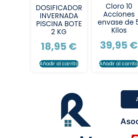
Cloro 10
DOSIFICADOR
Acciones
INVERNADA
envase de 
PISCINA BOTE
Kilos
2 KG
39,95
€
18,95
€
Añadir al carrito
Añadir al carrit
Asoc