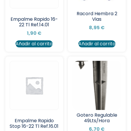
Racord Hembra 2
Vias
Empalme Rapido 16-
22 Tl Ref.14.01
8,95
€
1,90
€
Añadir al carrito
Añadir al carrito
Gotero Regulable
49Lts/Hora
Empalme Rapido
Stop 16-22 Tl Ref.16.01
6,70
€