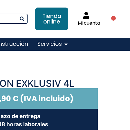
Tienda
0
online
Mi cuenta
nstrucción
Servicios
ION EXKLUSIV 4L
,90
€
(IVA incluido)
lazo de entrega
8 horas laborales