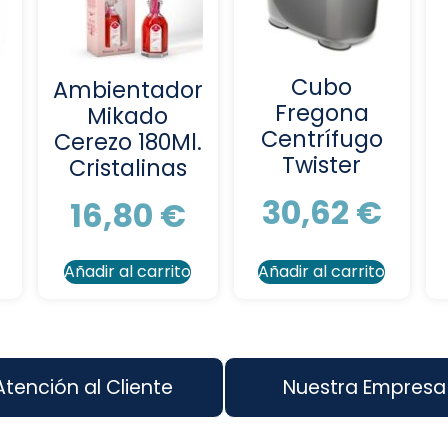
Cubo
Ambientador
Fregona
Mikado
Centrífugo
Cerezo 180Ml.
Twister
Cristalinas
30,62
€
16,80
€
Añadir al carrito
Añadir al carrito
Atención al Cliente
Nuestra Empresa