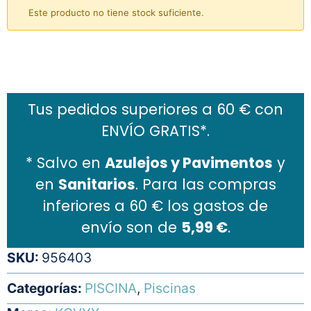
Este producto no tiene stock suficiente.
Añadir al carrito
Tus pedidos superiores a 60 € con
ENVÍO GRATIS*.
* Salvo en
Azulejos y Pavimentos
y
en
Sanitarios
. Para las compras
inferiores a 60 € los gastos de
envío son de
5,99 €
.
SKU:
956403
Categorías:
PISCINA
,
Piscinas