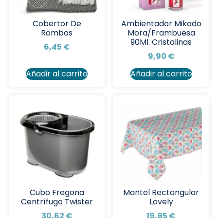
Cobertor De
Ambientador Mikado
Rombos
Mora/Frambuesa
90Ml. Cristalinas
6,45
€
9,90
€
Añadir al carrito
Añadir al carrito
Cubo Fregona
Mantel Rectangular
Centrífugo Twister
Lovely
30,62
€
19,95
€