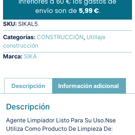
inferiores a 60 € los gastos de
envío son de
5,99 €
.
SKU:
SIKAL5
Categorías:
CONSTRUCCIÓN
,
Utillaje
construcción
Marca:
SIKA
Descripción
Información adicional
Descripción
Agente Limpiador Listo Para Su Uso.Nse
Utiliza Como Producto De Limpieza De: