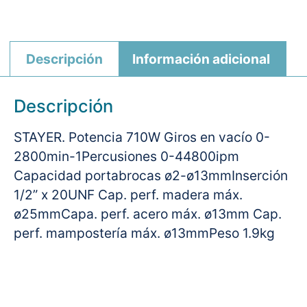
Descripción
Información adicional
Descripción
STAYER. Potencia 710W Giros en vacío 0-
2800min-1Percusiones 0-44800ipm
Capacidad portabrocas ø2-ø13mmInserción
1/2” x 20UNF Cap. perf. madera máx.
ø25mmCapa. perf. acero máx. ø13mm Cap.
perf. mampostería máx. ø13mmPeso 1.9kg