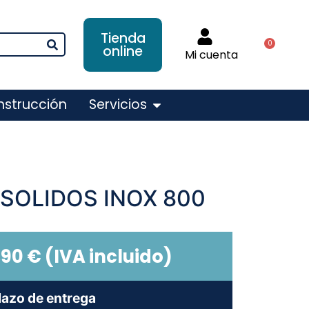
Tienda
0
online
Mi cuenta
nstrucción
Servicios
SOLIDOS INOX 800
,90
€
(IVA incluido)
lazo de entrega