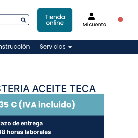
Tienda
0
online
Mi cuenta
nstrucción
Servicios
STERIA ACEITE TECA
,35
€
(IVA incluido)
lazo de entrega
8 horas laborales