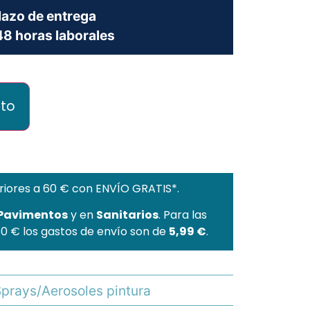
lazo de entrega
8 horas laborales
ito
riores a 60 € con ENVÍO GRATIS*.
 Pavimentos
y en
Sanitarios
. Para las
60 € los gastos de envío son de
5,99 €
.
prays/Aerosoles pintura