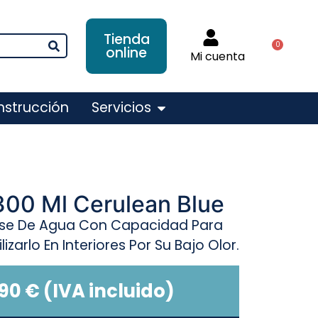
Tienda
0
online
Mi cuenta
nstrucción
Servicios
00 Ml Cerulean Blue
Base De Agua Con Capacidad Para
ilizarlo En Interiores Por Su Bajo Olor.
,90
€
(IVA incluido)