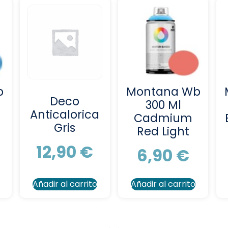
b
Montana Wb
Deco
300 Ml
Anticalorica
Cadmium
Gris
Red Light
12,90
€
6,90
€
Añadir al carrito
Añadir al carrito