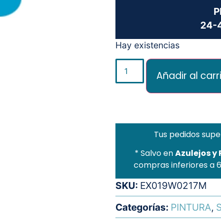
P
24-4
Hay existencias
Añadir al carr
Tus pedidos supe
* Salvo en
Azulejos y
compras inferiores a 
SKU:
EX019W0217M
Categorías:
PINTURA
,
S