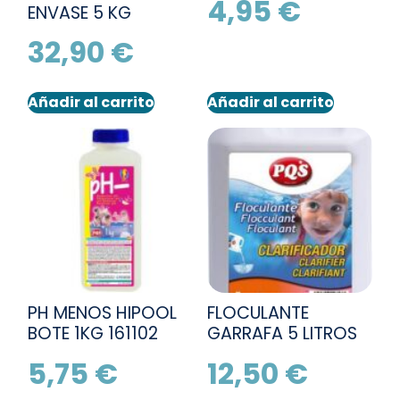
4,95
€
ENVASE 5 KG
32,90
€
Añadir al carrito
Añadir al carrito
PH MENOS HIPOOL
FLOCULANTE
BOTE 1KG 161102
GARRAFA 5 LITROS
5,75
€
12,50
€