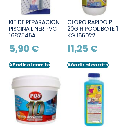
KIT DE REPARACION
CLORO RAPIDO P-
PISCINA LINER PVC
20G HIPOOL BOTE 1
1687545A
KG 166022
5,90
€
11,25
€
Añadir al carrito
Añadir al carrito