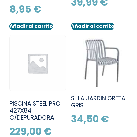
39,99
€
8,95
€
Añadir al carrito
Añadir al carrito
SILLA JARDIN GRETA
PISCINA STEEL PRO
GRIS
427X84
34,50
€
C/DEPURADORA
229,00
€