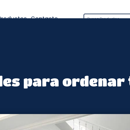
Productos
Contacto
Cerámica
Cocina
Materiales de Co
iles para ordenar 