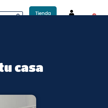
Tienda
0
online
Mi cuenta
nstrucción
Servicios
tu casa