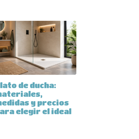
lato de ducha:
ateriales,
edidas y precios
ara elegir el ideal