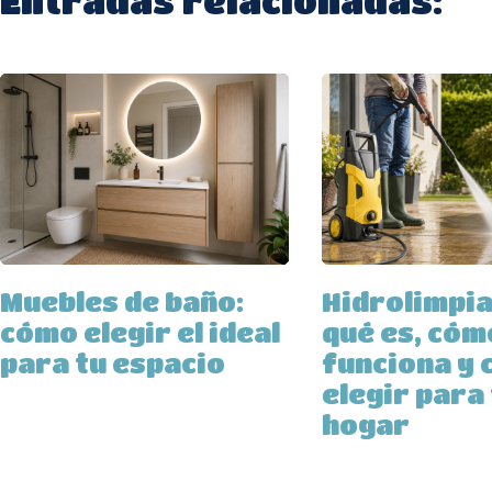
Entradas relacionadas:
Muebles de baño:
Hidrolimpi
cómo elegir el ideal
qué es, cóm
para tu espacio
funciona y 
elegir para
hogar