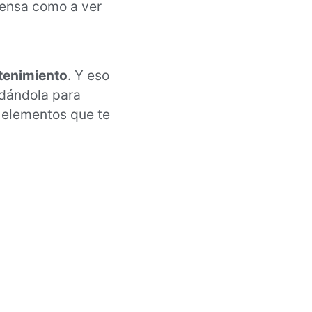
spensa como a ver
enimiento
. Y eso
idándola para
elementos que te