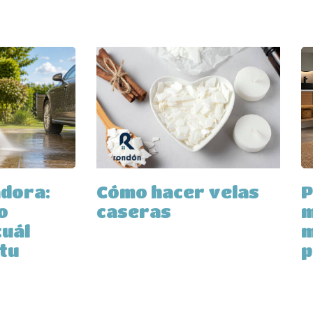
adora:
Cómo hacer velas
P
o
caseras
m
cuál
m
 tu
p