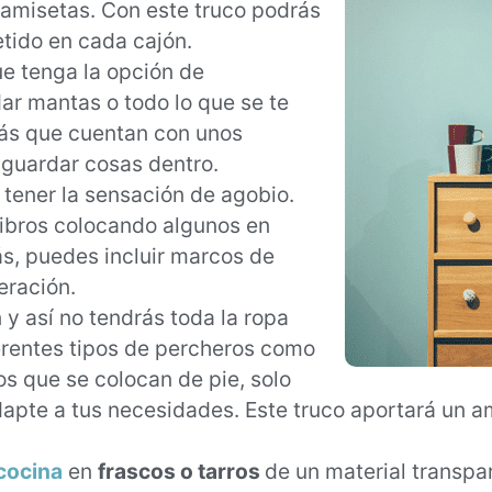
s camisetas. Con este truco podrás
etido en cada cajón.
ue tenga la opción de
ar mantas o todo lo que se te
fás que cuentan con unos
 guardar cosas dentro.
tener la sensación de agobio.
libros colocando algunos en
ás, puedes incluir marcos de
eración.
 y así no tendrás toda la ropa
ferentes tipos de percheros como
os que se colocan de pie, solo
dapte a tus necesidades. Este truco aportará un 
cocina
en
frascos o tarros
de un material transp