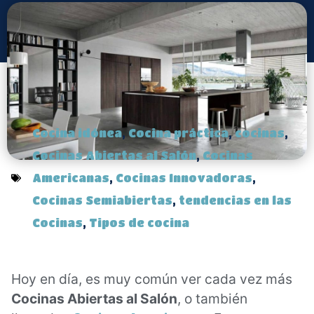
Cocina idónea
,
Cocina práctica
,
cocinas
,
Cocinas Abiertas al Salón
,
Cocinas
Americanas
,
Cocinas Innovadoras
,
Cocinas Semiabiertas
,
tendencias en las
Cocinas
,
Tipos de cocina
Hoy en día, es muy común ver cada vez más
Cocinas Abiertas al Salón
, o también