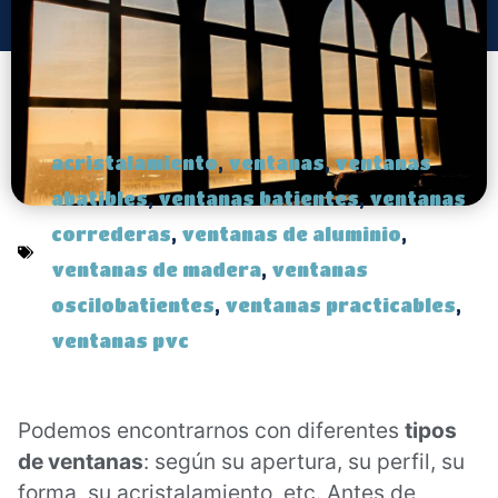
acristalamiento
,
ventanas
,
ventanas
abatibles
,
ventanas batientes
,
ventanas
correderas
,
ventanas de aluminio
,
ventanas de madera
,
ventanas
oscilobatientes
,
ventanas practicables
,
ventanas pvc
Podemos encontrarnos con diferentes
tipos
de ventanas
: según su apertura, su perfil, su
forma, su acristalamiento, etc. Antes de