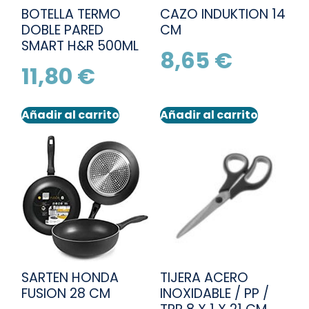
BOTELLA TERMO
CAZO INDUKTION 14
DOBLE PARED
CM
SMART H&R 500ML
8,65
€
11,80
€
Añadir al carrito
Añadir al carrito
SARTEN HONDA
TIJERA ACERO
FUSION 28 CM
INOXIDABLE / PP /