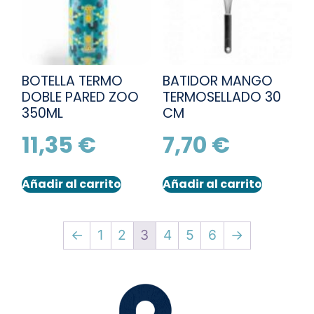
BOTELLA TERMO
BATIDOR MANGO
DOBLE PARED ZOO
TERMOSELLADO 30
350ML
CM
11,35
€
7,70
€
Añadir al carrito
Añadir al carrito
←
1
2
3
4
5
6
→