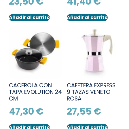
23,50
€
41,40
€
Añadir al carrito
Añadir al carrito
CACEROLA CON
CAFETERA EXPRESS
TAPA EVOLUTION 24
9 TAZAS VENETO
CM
ROSA
47,30
€
27,55
€
Añadir al carrito
Añadir al carrito