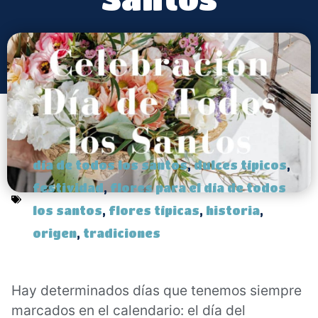
día de todos los santos
,
dulces típicos
,
festividad
,
flores para el día de todos
los santos
,
flores típicas
,
historia
,
origen
,
tradiciones
Hay determinados días que tenemos siempre
marcados en el calendario: el día del