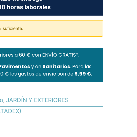
8 horas laborales
 suficiente.
riores a 60 € con ENVÍO GRATIS*.
 Pavimentos
y en
Sanitarios
. Para las
60 € los gastos de envío son de
5,99 €
.
go
,
JARDÍN Y EXTERIORES
LTADEX)