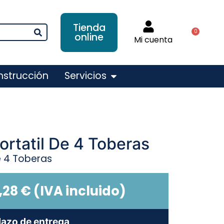
Tienda
0
online
Mi cuenta
nstrucción
Servicios
ortatil De 4 Toberas
e 4 Toberas
,28
€
(IVA incluido)
lazo de entrega