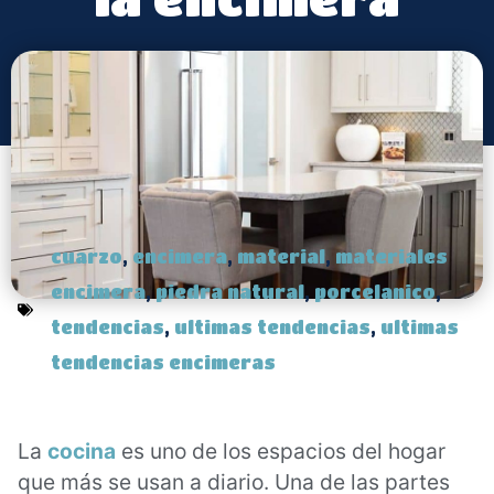
cuarzo
,
encimera
,
material
,
materiales
encimera
,
piedra natural
,
porcelanico
,
tendencias
,
ultimas tendencias
,
ultimas
tendencias encimeras
La
cocina
es uno de los espacios del hogar
que más se usan a diario. Una de las partes