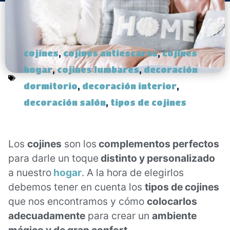
cojines
,
cojines antiescaras
,
cojines
hogar
,
cojines lumbares
,
decoración
dormitorio
,
decoración interior
,
decoración salón
,
tipos de cojines
Los
cojines
son los
complementos perfectos
para darle un toque
distinto y personalizado
a nuestro
hogar
. A la hora de elegirlos
debemos tener en cuenta los
tipos de cojines
que nos encontramos y cómo
colocarlos
adecuadamente
para crear un
ambiente